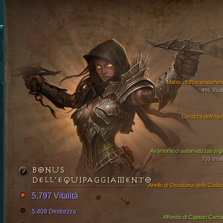
Manto dell'Incanalamen
486 Vital
Corazza dell'Aqui
Avambracci automatizzati a g
703 Vital
BONUS
DELL’EQUIPAGGIAMENTO
Anello di Ossidiana dello Zodia
5,797 Vitalità
5,409 Destrezza
Affondo di Capitan Carna