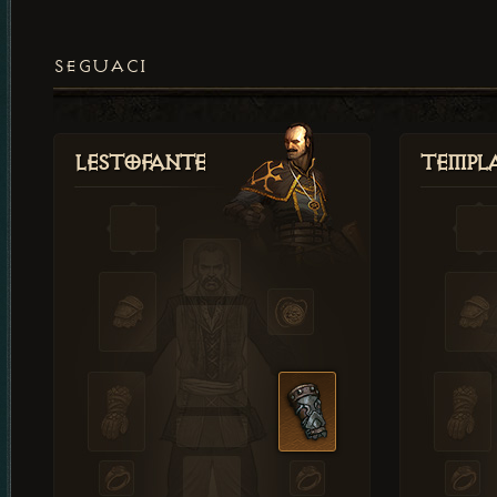
SEGUACI
Lestofante
Templ