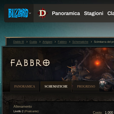
Diablo III
Guida
Artigiani
Fabbro
Schematiche
Scimitarra del p
FABBRO
PANORAMICA
SCHEMATICHE
PROGRESSO
Allenamento
Livello 2
(Praticante)
Costo:
1.000