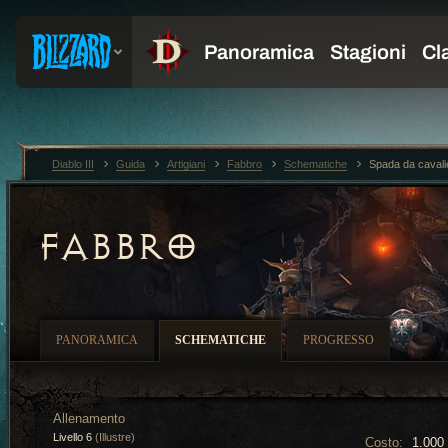
Diablo III
Guida
Artigiani
Fabbro
Schematiche
Spada da cavalier
FABBRO
PANORAMICA
SCHEMATICHE
PROGRESSO
Allenamento
Livello 6
(Illustre)
Costo:
1.000