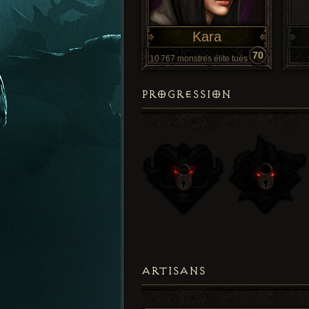
Kara
70
10 767 monstres élite tués
PROGRESSION
ARTISANS