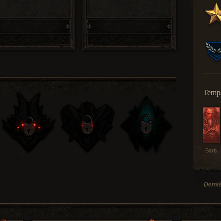
Temps
Barb.
Derniè