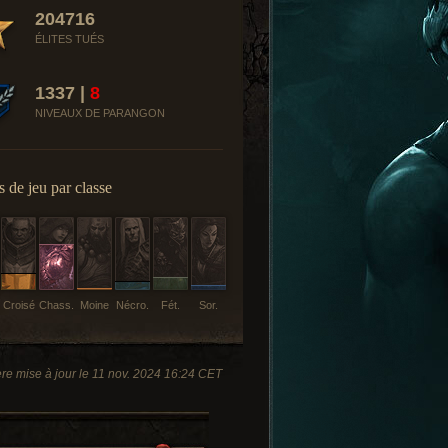
204716
ÉLITES TUÉS
1337 |
8
NIVEAUX DE PARANGON
 de jeu par classe
Croisé
Chass.
Moine
Nécro.
Fét.
Sor.
re mise à jour le 11 nov. 2024 16:24 CET