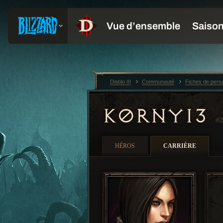
Diablo III
Communauté
Fiches de per
K0RNY13
#2
HÉROS
CARRIÈRE