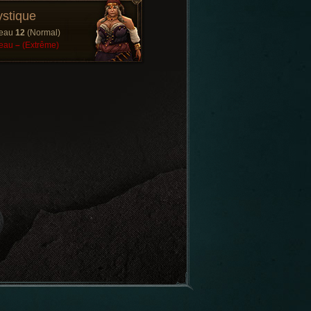
stique
veau
12
(Normal)
veau
–
(Extrême)