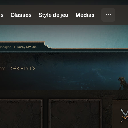
sonnages
k0rny13#2306
FRFIST
306