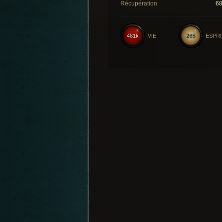
Récupération
6
481k
VIE
265
ESPRI