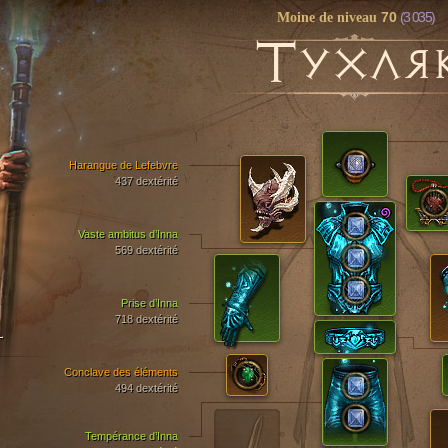
70
(3 035)
Moine de niveau
Т
УХЛЯ
Harangue de Lefebvre
437 dextérité
Vaste ambitus d’Inna
569 dextérité
Prise d’Inna
718 dextérité
T
Conclave des éléments
494 dextérité
Tempérance d’Inna