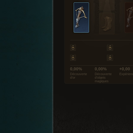
0,00%
0,00%
+0,00
Découverte
Découverte
Expérien
d’or
d’objets
magiques