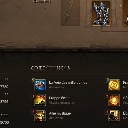
450 dextérité
COMPÉTENCES
77
La Voie des mille poings
Fr
7780
Assimilation
Imp
77
Frappe éclair
Sé
3756
Vitesse fulgurante
Asc
Allié mystique
Ép
37255
Allié d’eau
Man
39700