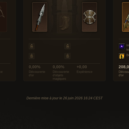
I
t
B
0,00%
0,00%
+0,00
208,
ce
Découverte
Découverte
Expérience
Découv
d’or
d’objets
d’or
magiques
Dernière mise à jour le 26 juin 2026 16:24 CEST