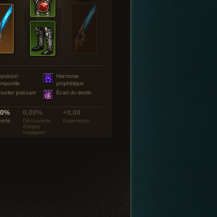
mpulsion
Harmonie
emporelle
prophétique
ouclier puissant
Écart du destin
00%
0,00%
+0,00
erte
Découverte
Expérience
d’objets
magiques