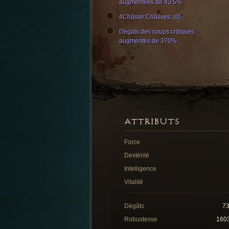
augmentées de 43.5%
4Châsse:Châsses; (0)
Dégâts des coups critiques
augmentés de 370%
ATTRIBUTS
Force
Dextérité
Intelligence
Vitalité
Dégâts
7
Robustesse
160