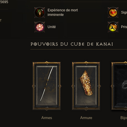
85695
Expérience de mort
Sig
imminente
T
Unité
Pris
POUVOIRS DU CUBE DE KANAI
Armes
Armure
Bij