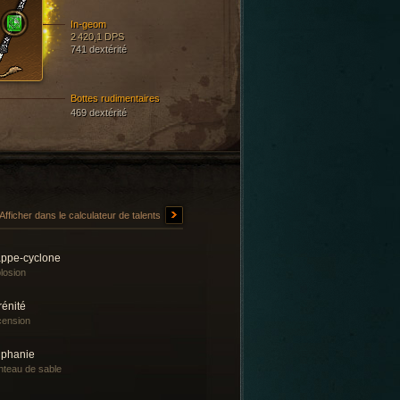
In-geom
2 420,1 DPS
741 dextérité
Bottes rudimentaires
469 dextérité
Afficher dans le calculateur de talents
appe-cyclone
losion
rénité
ension
iphanie
teau de sable