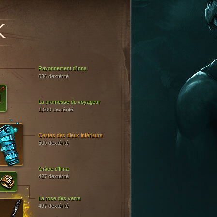
К
Rayonnement d’Inna
636 dextérité
La promesse du voyageur
1,000 dextérité
Cestes des dieux inférieurs
500 dextérité
Grâce d’Inna
427 dextérité
La rose des vents
497 dextérité