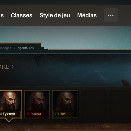
sonnages
dgon#2128
ORE
0
ТухляК
70
Удачи
70
ЯиЯ