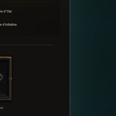
ne d’Ytar
e d’initiative
oux