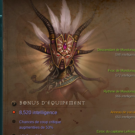
Descendant de Mundunu
598 intelligen
Froc de Mundunu
572 intelligen
Rythme de Mundunu
966 intelligen
BONUS D’ÉQUIPEMENT
8,520 intelligence
Anneau de vacui
650 intelligen
Chances de coup critique
augmentées de 53%
Estoc du capitaine LeRou