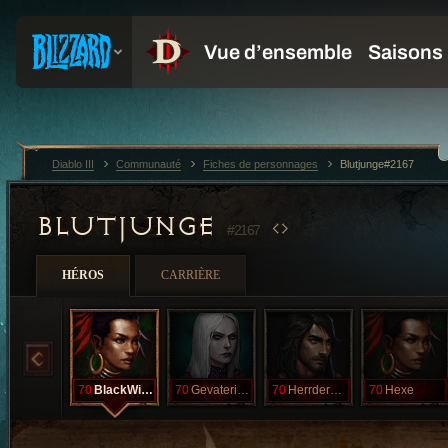
Diablo III
Communauté
Fiches de personnages
Blutjunge#2167
BLUTJUNGE
#2167
HÉROS
CARRIÈRE
70
BlackWidow
70
GevaterinTod
70
HerrderTürme
70
Hexe