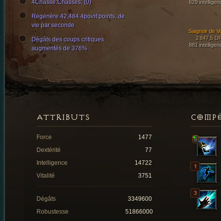
4Châsse:Châsses; (0)
629 intelligen
Régénère 42,484 4point:points; de
vie par seconde
Saignoir de V
2 847,5 D
Dégâts des coups critiques
881 intelligen
augmentés de 376%
ATTRIBUTS
COMP
Force
1477
Dextérité
77
Intelligence
14722
Vitalité
3751
Dégâts
3349600
Robustesse
51866000