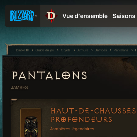
Diablo III
Guide du jeu
Objets
Armure
Jambes
Pantalons
H
PANTALONS
JAMBES
HAUT-DE-CHAUSSES
PROFONDEURS
Jambières légendaires