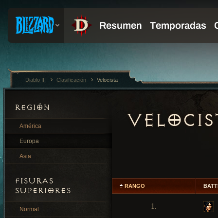
Diablo III
Clasificación
Velocista
REGIÓN
VELOCIS
América
Europa
Asia
FISURAS
RANGO
BATT
SUPERIORES
1.
Normal