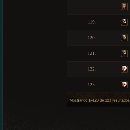
119.
120.
121.
122.
123.
Mostrando
1
–
123
de
123
resultados