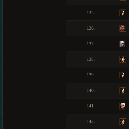
135.
136.
137.
138.
139.
140.
141.
142.