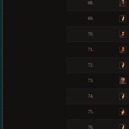
68.
69.
70.
71.
72.
73.
74.
75.
76.