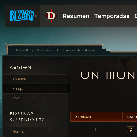
Diablo III
Clasificación
Un mundo de distancia
REGIÓN
UN MUND
América
Europa
Asia
FISURAS
RANGO
BATT
SUPERIORES
1.
Normal