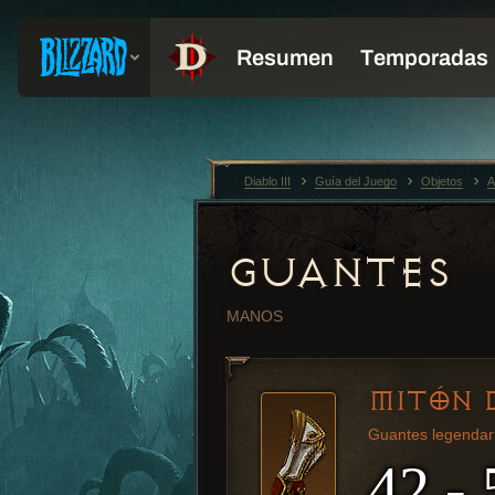
Diablo III
Guía del Juego
Objetos
A
GUANTES
MANOS
MITÓN 
Guantes legendar
42 - 