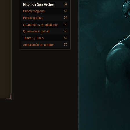
34
Mitón de San Archer
34
Puños mágicos
34
Pendergarfios
50
Guanteletes de gladiador
60
Quemadura glacial
60
Tasker y Theo
70
Adquisición de pender