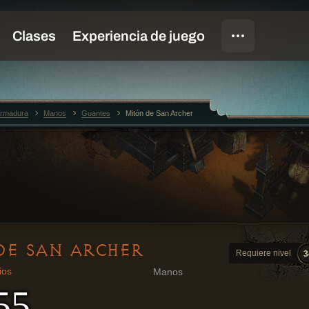
rmadura
Manos
Guantes
Mitón de San Archer
DE SAN ARCHER
Requiere nivel
3
ios
Manos
55