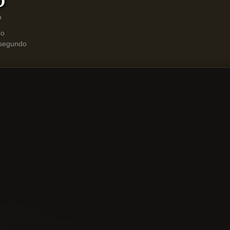
o
ño
 segundo