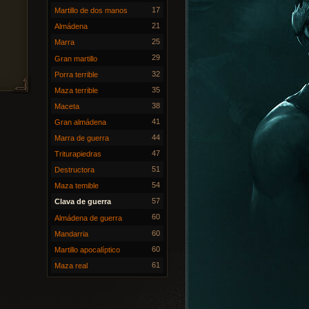
17
Martillo de dos manos
21
Almádena
25
Marra
29
Gran martillo
32
Porra terrible
35
Maza terrible
38
Maceta
41
Gran almádena
44
Marra de guerra
47
Triturapiedras
51
Destructora
54
Maza temible
57
Clava de guerra
60
Almádena de guerra
60
Mandarria
60
Martillo apocalíptico
61
Maza real