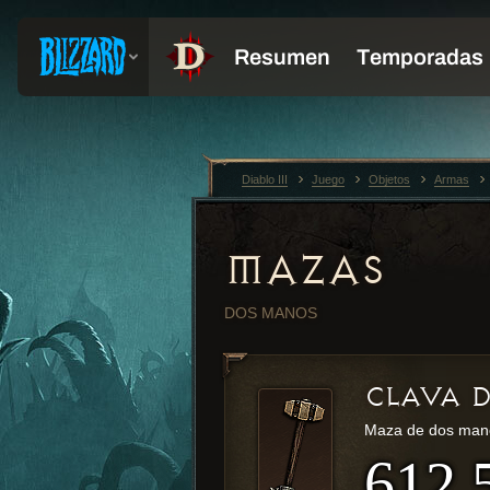
Diablo III
Juego
Objetos
Armas
MAZAS
DOS MANOS
CLAVA 
Maza de dos man
612,