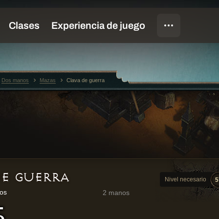
Dos manos
Mazas
Clava de guerra
DE GUERRA
Nivel necesario
5
os
2 manos
5