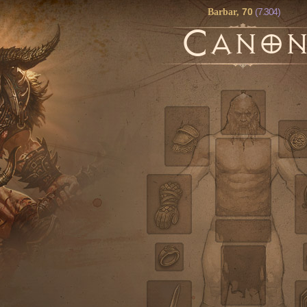
70
(7.304)
Barbar,
C
ANO