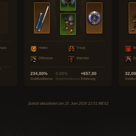
huss
Heilen
Treue
B
Offensive
Wächter
E
g
234,00%
0,00%
+657,00
32,0
Goldfundbonus
Magiefundbonus
Erfahrung
Goldfu
Zuletzt aktualisiert am 25. Juni 2026 22:51 MESZ