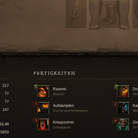
FERTIGKEITEN
217
Raserei
Dr
77
Axtwurf
Ver
77
Aufstampfen
Ka
147
Zerren und Schmettern
Blu
Kriegsschrei
Zo
16,48
Gewappnet
Sch
45850