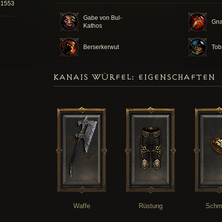
01553
Gabe von Bul-
Gna
Kathos
Berserkerwut
Tob
KANAIS WÜRFEL: EIGENSCHAFTEN
Waffe
Rüstung
Schm