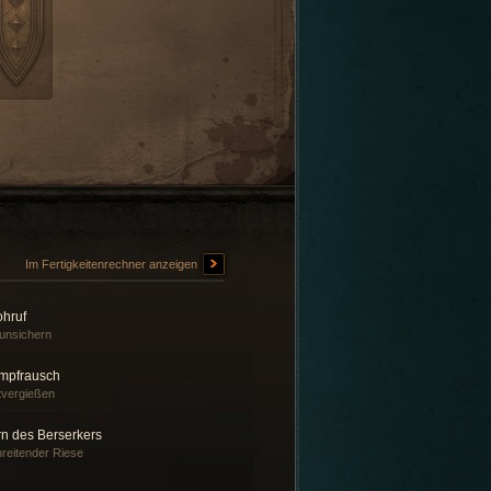
Im Fertigkeitenrechner anzeigen
ohruf
unsichern
mpfrausch
tvergießen
rn des Berserkers
reitender Riese