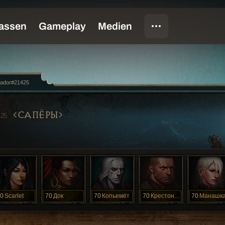
ador#21425
САПЁРЫ
425
0
Scarlet
70
Док
70
Копьемёт
70
Крестоносец
70
Манашк