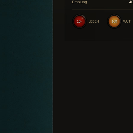
Erholung
4
15k
LEBEN
100
WUT