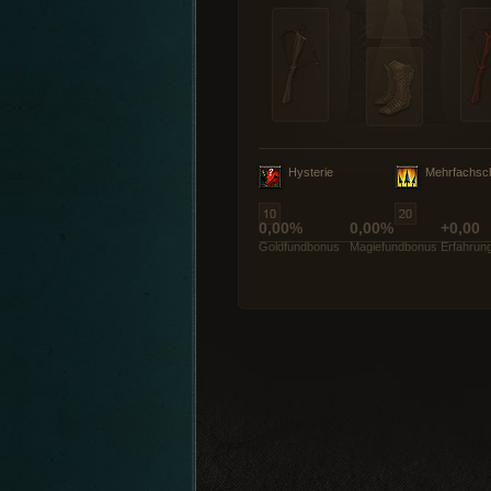
Hysterie
Mehrfachsc
0,00%
0,00%
+0,00
Goldfundbonus
Magiefundbonus
Erfahrun