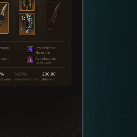
etören
Prophetische
Harmonie
rosion
Aufschub des
Schicksals
0%
0,00%
+230,00
ndbonus
Magiefundbonus
Erfahrung