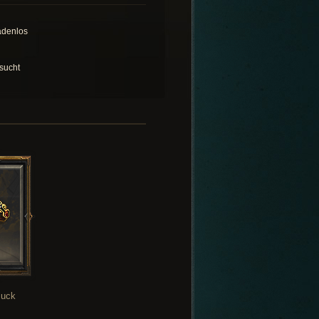
denlos
sucht
uck