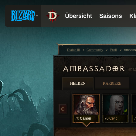
Diablo III
Community
Profil
Ambass
AMBASSADOR
#21
HELDEN
KARRIERE
70
Canon
70
Civic
7