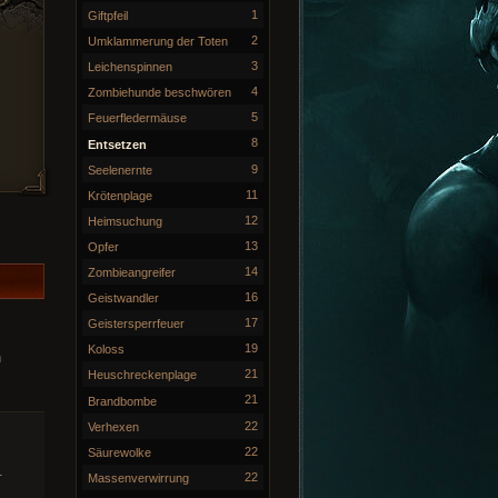
1
Giftpfeil
2
Umklammerung der Toten
3
Leichenspinnen
4
Zombiehunde beschwören
5
Feuerfledermäuse
8
Entsetzen
9
Seelenernte
11
Krötenplage
12
Heimsuchung
13
Opfer
14
Zombieangreifer
16
Geistwandler
17
Geistersperrfeuer
19
Koloss
n
21
Heuschreckenplage
21
Brandbombe
22
Verhexen
22
Säurewolke
.
22
Massenverwirrung