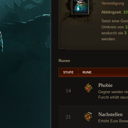
Verteidigung
Abklingzeit:
10
Setzt eine Gei
Umkreis von
1
wodurch sie
3
werden.
Runen
STUFE
RUNE
Phobie
14
Gegner werden ni
Furcht erfüllt dav
Nachstellen
21
Erhöht Eure Bewe