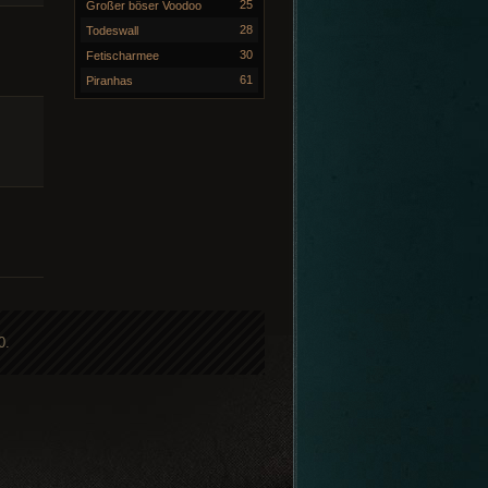
25
Großer böser Voodoo
28
Todeswall
30
Fetischarmee
61
Piranhas
0.