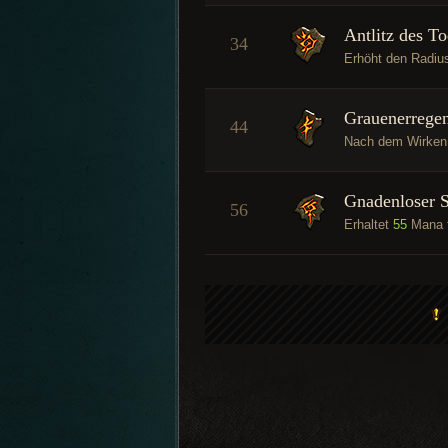
Antlitz des T
34
Erhöht den Radius
Grauenerregen
44
Nach dem Wirken v
Gnadenloser 
56
Erhaltet
55
Mana f