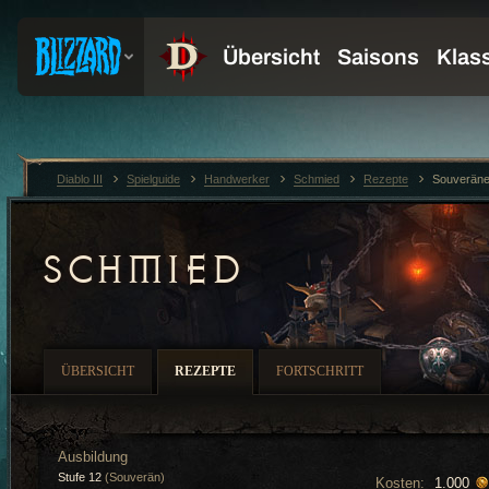
Diablo III
Spielguide
Handwerker
Schmied
Rezepte
Souveräne
SCHMIED
ÜBERSICHT
REZEPTE
FORTSCHRITT
Ausbildung
Stufe 12
(Souverän)
Kosten:
1.000